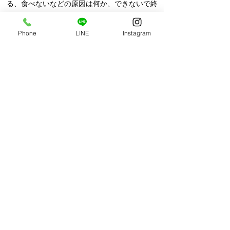
る、食べないなど
​の原因は何か、
できないで終
わるのではなく、どうしたらできるかな？
​を
一緒に考えてみましょう！
Phone
LINE
Instagram
​赤ちゃんファーストな子育てしてみませんか？
​まるまる育児ケア内容
当日の流れ
1.問診
体調やお悩みについてお聞きします
2.保健指導
赤ちゃんの特徴、発達の順番、お世話の仕
方、発達を促す遊び方などお話しします。
3.赤ちゃんの整体
体の凝りや緊張具合にあわせてケアします
4.おひなまきでさらにリラックス
​ 寝んねしてくれることが多いです