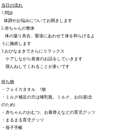
当日の流れ
1.問診
体調やお悩みについてお聞きします
2.赤ちゃんの整体
体の凝り具合、緊張にあわせて体を和らげるよ
うに施術します
3.おひなまきでさらにリラックス
ケアしながら発達のお話をしていきます
​ 寝んねしてくれることが多いです
持ち物
・フェイスタオル 1枚
・ミルク補足の方は哺乳瓶、ミルク、お白湯(念
のため)
・赤ちゃんのおむつ、お着替えなどの育児グッツ
・まるまる育児グッツ
​・母子手帳