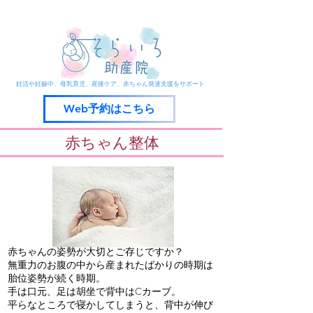
​京丹後市峰山町の助産院
​妊活や妊娠中、母乳育児、産後ケア、赤ちゃん発達支援をサポート
Web予約はこちら
赤ちゃん整体
赤ちゃんの姿勢が大切とご存じですか？
​無重力のお腹の中から産まれたばかりの時期は
胎位姿勢が続く時期。
手は口元、足は胡坐で背中はCカーブ。
平らなところで寝かしてしまうと、背中が伸び