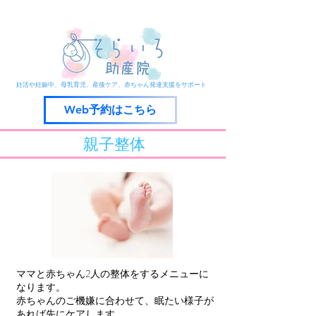
​京丹後市峰山町の助産院
​妊活や妊娠中、母乳育児、産後ケア、赤ちゃん発達支援をサポート
Web予約はこちら
​親子整体
ママと赤ちゃん2人の整体をするメニューに
なります。
赤ちゃんのご機嫌に合わせて、眠たい様子が
あれば先にケアします。