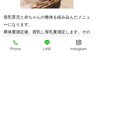
母乳育児と赤ちゃんの整体を組み込んだメニュ
ーになります。
裸体重測定後、授乳し母乳量測定します。その
後赤ちゃんの様子にあわせて、乳房マッサー
ジ、乳汁分泌促進する整体や赤ちゃんの整体、
Phone
LINE
Instagram
ケアを実施します。母乳のケアを希望される
方、赤ちゃんの発達のケアをしたい方におすす
めです◎
​各ケアの詳細はこちら
産後
赤ちゃん
母乳相談